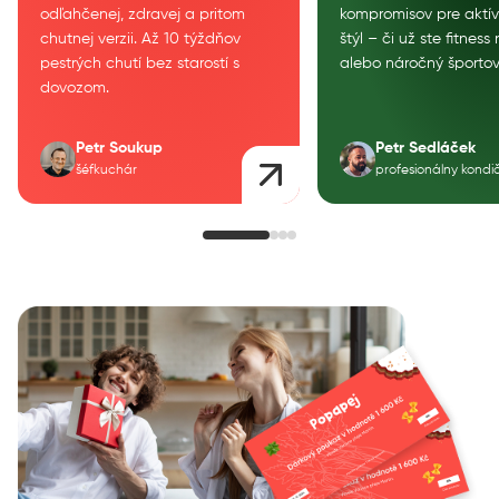
odľahčenej, zdravej a pritom
kompromisov pre aktív
chutnej verzii. Až 10 týždňov
štýl – či už ste fitnes
pestrých chutí bez starostí s
alebo náročný športov
dovozom.
Petr Soukup
Petr Sedláček
šéfkuchár
profesionálny kondi