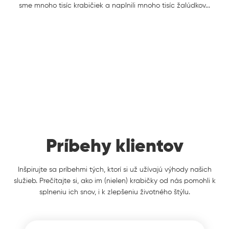
sme mnoho tisíc krabičiek a naplnili mnoho tisíc žalúdkov...
Príbehy klientov
Inšpirujte sa príbehmi tých, ktorí si už užívajú výhody našich
služieb. Prečítajte si, ako im (nielen) krabičky od nás pomohli k
splneniu ich snov, i k zlepšeniu životného štýlu.