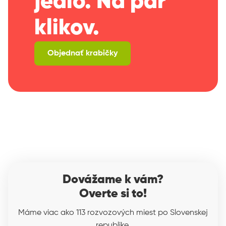
jedlo. Na pár
bohaté jedlá denne a je ideálny pre tých, ktorí
chcú mať stravu priamo prispôsobenú tréningu.
klikov.
Objednať krabičky
Dovážame k vám?
Overte si to!
Máme viac ako 113 rozvozových miest po Slovenskej
republike.