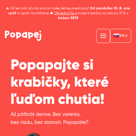
🔥 Už len pár dní do konca našej letnej prestávky!
Od pondelka 10. 8. sme
späť
a opäť rozvážame 🚘
Objednajte si
svoje krabičky so zľavou 15 % s
kódom SK15
SK