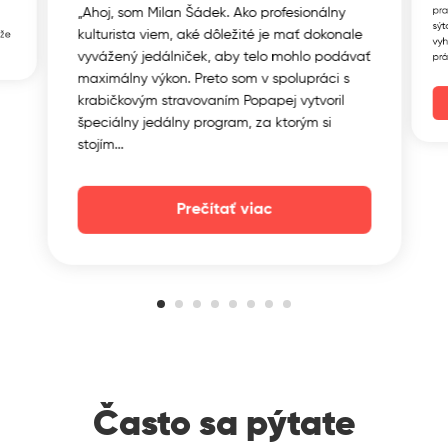
o
pra
„Ahoj, som Milan Šádek. Ako profesionálny
sýt
kulturista viem, aké dôležité je mať dokonale
kže
vyh
vyvážený jedálniček, aby telo mohlo podávať
prá
maximálny výkon. Preto som v spolupráci s
krabičkovým stravovaním Popapej vytvoril
špeciálny jedálny program, za ktorým si
stojím...
Prečítať viac
Často sa pýtate