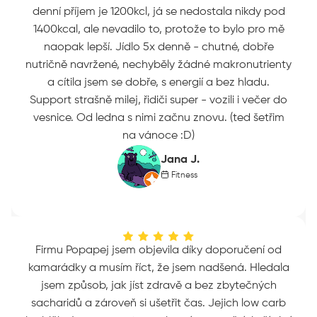
denní příjem je 1200kcl, já se nedostala nikdy pod
1400kcal, ale nevadilo to, protože to bylo pro mě
naopak lepší. Jídlo 5x denně - chutné, dobře
nutričně navržené, nechyběly žádné makronutrienty
a cítila jsem se dobře, s energií a bez hladu.
Support strašně milej, řidiči super - vozili i večer do
vesnice. Od ledna s nimi začnu znovu. (ted šetřim
na vánoce :D)
Jana J.
Fitness
Firmu Popapej jsem objevila díky doporučení od
kamarádky a musím říct, že jsem nadšená. Hledala
jsem způsob, jak jíst zdravě a bez zbytečných
sacharidů a zároveň si ušetřit čas. Jejich low carb