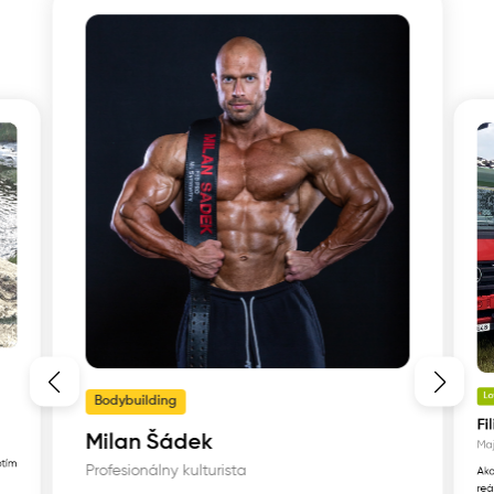
L
Bodybuilding
Fi
Milan Šádek
Maj
otím
Profesionálny kulturista
Ako
reá