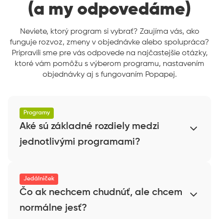
(a my odpovedáme)
Neviete, ktorý program si vybrať? Zaujíma vás, ako
funguje rozvoz, zmeny v objednávke alebo spolupráca?
Pripravili sme pre vás odpovede na najčastejšie otázky,
ktoré vám pomôžu s výberom programu, nastavením
objednávky aj s fungovaním Popapej.
Programy
Aké sú základné rozdiely medzi
jednotlivými programami?
Popapej ponúka niekoľko
stravovacích
programov
, ktoré si vyberáte podľa svojho cieľa –
Jedálniček
či už chcete schudnúť, udržať si váhu, podporiť
Čo ak nechcem chudnúť, ale chcem
aktívny životný štýl alebo mať kvalitné jedlo bez
normálne jesť?
starostí. Programy sa líšia zložením jedál,