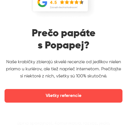
Prečo papáte
s Popapej?
Naše krabičky zbierajú skvelé recenzie od jedlíkov nielen
priamo u kuriérov, ale tiež naprieč internetom. Prečítajte
si niektoré z nich, všetky sú 100% skutočné.
Všetky referencie
Som dlhodobým klientom a musím povedať, že
úplná spokojnosť. Komunikácia, rozvoz, jedlo,