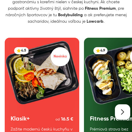
gastronómiu s koreňmi nielen v českej kuchyni. Ak chcete
podporiť aktívny životný štýl, siahnite po
Fitness Premium
, pre
náročných športovcov je tu
Bodybuilding
a ak preferujete menej
sacharidov, ideálnou voľbou je
Lowcarb
.
4.5
4.9
Novinka
Klasik+
Fitness Premiu
16.5 €
od
Zažite modernú českú kuchyňu v
Prémiová strava bez