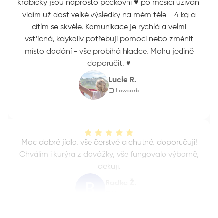
krabičky jsou naprosto peckovní ♥️ po měsíci užívání
vidím už dost velké výsledky na mém těle - 4 kg a
cítím se skvěle. Komunikace je rychlá a velmi
vstřícná, kdykoliv potřebuji pomoci nebo změnit
místo dodání - vše probíhá hladce. Mohu jedině
doporučit. ♥️
Lucie R.
Lowcarb
Moc dobré jídlo, vše čerstvé a chutné, doporučuji!
Chválím i kurýra z dovážky, vše fungovalo výborně,
děkuji.
Radka Ž.
Vegetarian