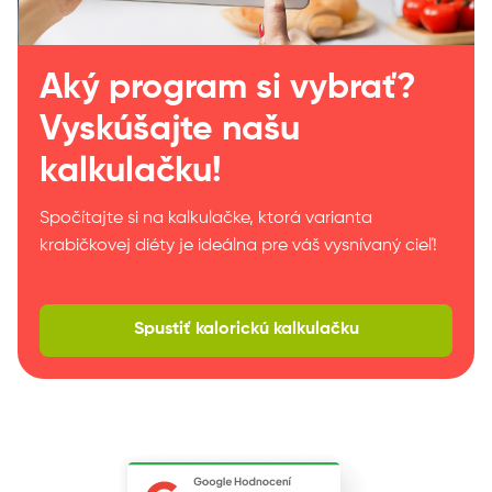
Aký program si vybrať?
Vyskúšajte našu
kalkulačku!
Spočítajte si na kalkulačke, ktorá varianta
krabičkovej diéty je ideálna pre váš vysnívaný cieľ!
Spustiť kalorickú kalkulačku