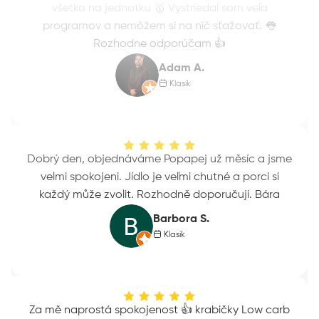
všetko na jednotku 🥇 Vystriedal som veľa
programov a nemôžem si na nič sťažovať. 👅
Rozhodne odporúčam 👍
Adam A.
Klasik
Dobrý den, objednáváme Popapej už měsíc a jsme
velmi spokojeni. Jídlo je veľmi chutné a porci si
každý může zvolit. Rozhodně doporučuji. Bára
Barbora S.
Klasik
Za mě naprostá spokojenost 👍 krabičky Low carb