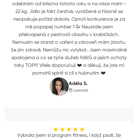
odebírám od března tohoto roku a na váze mám -
22 kg. Jídlo je fakt čerstvé, vyvážené a hlavně se
neopakuje pořád dokola. Oproti konkurence je za
mě popapej number 1 🥳 Neustále jsem
překvapená z pestrosti obsahu v krabičkách.
Nemusím se starat o vaření a zároveň mám jistotu,
že jím zdravě. Nemůžu nic vytýkat. Jsem maximálně
spokojena a co se týče služeb řidičů a jejich ochoty
taky TOP!!! Vřele doporučuji ❤️ a děkuji, že jste mi
pomohli splnit si cíl s hubnutím ❤️
Adéla S.
Lowcarb
Vybrala jsem si program fitness, i když psali, že